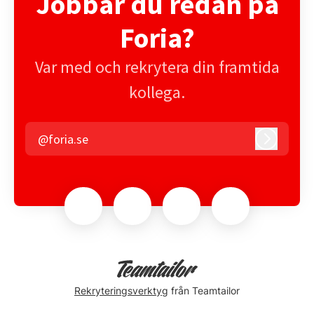
Jobbar du redan på
Foria?
Var med och rekrytera din framtida
kollega.
@foria.se
Logga in
Rekryteringsverktyg
från Teamtailor