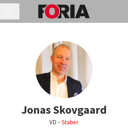
KARRIÄRMENY
Dela sidan
Jonas Skovgaard
VD –
Staber