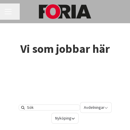
KARRIÄRMENY
Dela sidan
Vi som jobbar här
Avdelningar
Avdelningar
Search
Platser
Nyköping