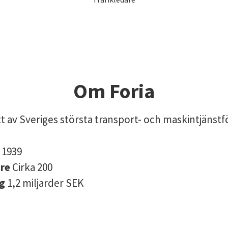
Om Foria
t av Sveriges största transport- och maskintjänstf
s
1939
are
Cirka 200
ng
1,2 miljarder SEK