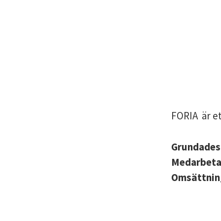
FORIA är et
Grundade
Medarbet
Omsättni