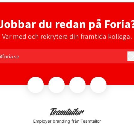
Jobbar du redan på Foria
Var med och rekrytera din framtida kollega.
foria.se
Employer branding
från Teamtailor